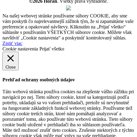
©2026 Horan
. Všetky práva vyhradené.
Na našej webovej stránke používame súbory COOKIE, aby sme
vám poskytli čo najrelevantnejší zážitok tým, že si zapamätáme vaše
preferencie a opakované návštevy. Kliknutím na „Prijať všetko“
súhlasíte s používaním VŠETKÝCH súborov cookie. Môžete však
navštíviť „Cookie nastavenia“ a poskytnúť kontrolovaný súhlas.
Zistiť viac
Cookie nastavenia
Prijať všetko
Close
Prehľad ochrany osobných údajov
Táto webová stránka používa cookies na zlepšenie vášho zážitku pri
navigácii po nej. Tieto súbory cookie, ktoré sa kategorizujú podľa
potreby, ukladajú sa vo vašom prehliadači, pretože sú nevyhnutné
na fungovanie základných funkcií webovej stránky. Používame tiež
súbory cookie tretích strán, ktoré nám pomáhajú analyzovať a
porozumieť tomu, ako používate túto webovú stránku. Tieto súbory
cookie budú uložené v prehliadači iba so súhlasom používateľa.
Máte tiež možnosť zrušiť tieto cookies. Zrušenie niektorých z týchto
súborov cookie však môže mať vplyv na vaše prehliadanie.