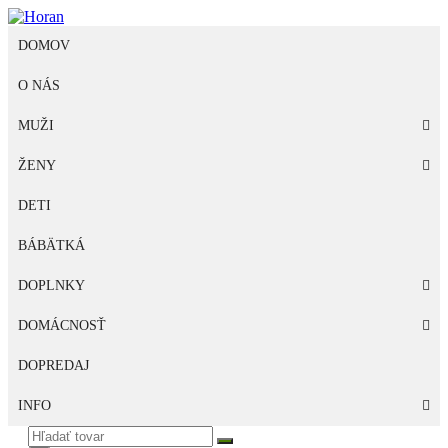
Skip
to
DOMOV
content
O NÁS
MUŽI
ŽENY
DETI
BÁBÄTKÁ
DOPLNKY
DOMÁCNOSŤ
DOPREDAJ
INFO