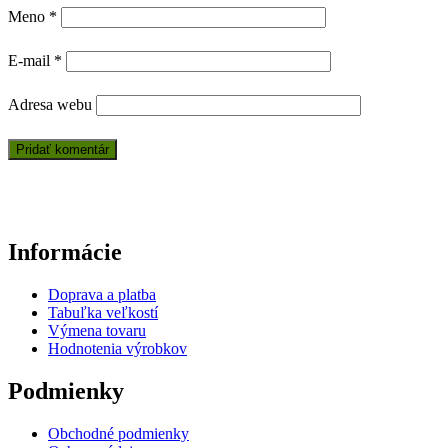
Meno
*
E-mail
*
Adresa webu
Informácie
Doprava a platba
Tabuľka veľkostí
Výmena tovaru
Hodnotenia výrobkov
Podmienky
Obchodné podmienky