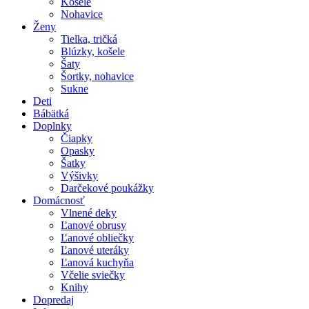
Košele
Nohavice
Ženy
Tielka, tričká
Blúzky, košele
Šaty
Šortky, nohavice
Sukne
Deti
Bábätká
Doplnky
Čiapky
Opasky
Šatky
Výšivky
Darčekové poukážky
Domácnosť
Vlnené deky
Ľanové obrusy
Ľanové obliečky
Ľanové uteráky
Ľanová kuchyňa
Včelie sviečky
Knihy
Dopredaj