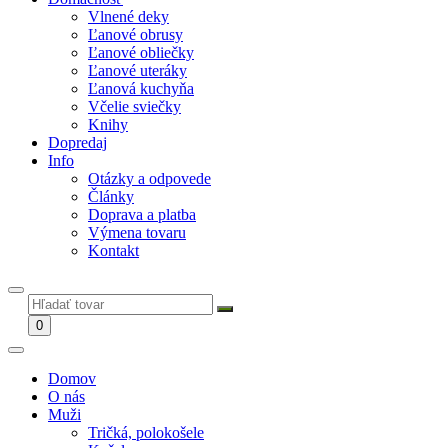
Vlnené deky
Ľanové obrusy
Ľanové obliečky
Ľanové uteráky
Ľanová kuchyňa
Včelie sviečky
Knihy
Dopredaj
Info
Otázky a odpovede
Články
Doprava a platba
Výmena tovaru
Kontakt
0
Domov
O nás
Muži
Tričká, polokošele