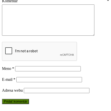
Komentár
*
Meno
*
E-mail
*
Adresa webu