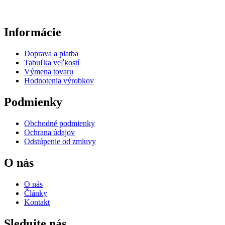
Informácie
Doprava a platba
Tabuľka veľkostí
Výmena tovaru
Hodnotenia výrobkov
Podmienky
Obchodné podmienky
Ochrana údajov
Odstúpenie od zmluvy
O nás
O nás
Články
Kontakt
Sledujte nás