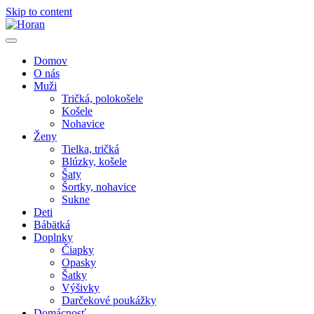
Skip to content
Domov
O nás
Muži
Tričká, polokošele
Košele
Nohavice
Ženy
Tielka, tričká
Blúzky, košele
Šaty
Šortky, nohavice
Sukne
Deti
Bábätká
Doplnky
Čiapky
Opasky
Šatky
Výšivky
Darčekové poukážky
Domácnosť