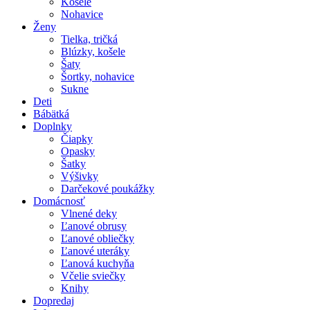
Košele
Nohavice
Ženy
Tielka, tričká
Blúzky, košele
Šaty
Šortky, nohavice
Sukne
Deti
Bábätká
Doplnky
Čiapky
Opasky
Šatky
Výšivky
Darčekové poukážky
Domácnosť
Vlnené deky
Ľanové obrusy
Ľanové obliečky
Ľanové uteráky
Ľanová kuchyňa
Včelie sviečky
Knihy
Dopredaj