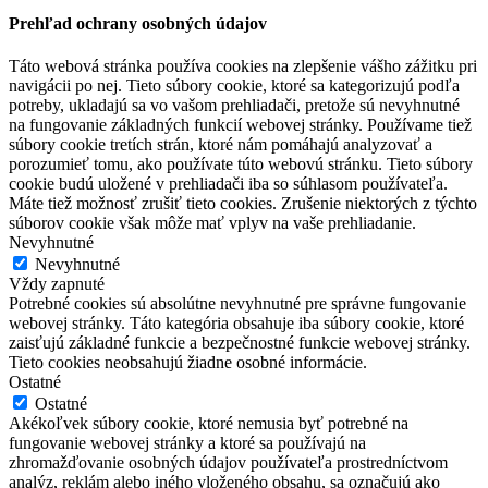
Prehľad ochrany osobných údajov
Táto webová stránka používa cookies na zlepšenie vášho zážitku pri
navigácii po nej. Tieto súbory cookie, ktoré sa kategorizujú podľa
potreby, ukladajú sa vo vašom prehliadači, pretože sú nevyhnutné
na fungovanie základných funkcií webovej stránky. Používame tiež
súbory cookie tretích strán, ktoré nám pomáhajú analyzovať a
porozumieť tomu, ako používate túto webovú stránku. Tieto súbory
cookie budú uložené v prehliadači iba so súhlasom používateľa.
Máte tiež možnosť zrušiť tieto cookies. Zrušenie niektorých z týchto
súborov cookie však môže mať vplyv na vaše prehliadanie.
Nevyhnutné
Nevyhnutné
Vždy zapnuté
Potrebné cookies sú absolútne nevyhnutné pre správne fungovanie
webovej stránky. Táto kategória obsahuje iba súbory cookie, ktoré
zaisťujú základné funkcie a bezpečnostné funkcie webovej stránky.
Tieto cookies neobsahujú žiadne osobné informácie.
Ostatné
Ostatné
Akékoľvek súbory cookie, ktoré nemusia byť potrebné na
fungovanie webovej stránky a ktoré sa používajú na
zhromažďovanie osobných údajov používateľa prostredníctvom
analýz, reklám alebo iného vloženého obsahu, sa označujú ako