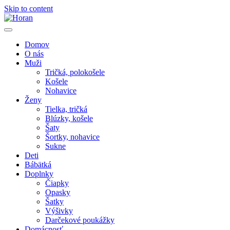
Skip to content
Domov
O nás
Muži
Tričká, polokošele
Košele
Nohavice
Ženy
Tielka, tričká
Blúzky, košele
Šaty
Šortky, nohavice
Sukne
Deti
Bábätká
Doplnky
Čiapky
Opasky
Šatky
Výšivky
Darčekové poukážky
Domácnosť