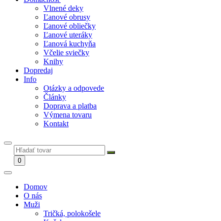
Vlnené deky
Ľanové obrusy
Ľanové obliečky
Ľanové uteráky
Ľanová kuchyňa
Včelie sviečky
Knihy
Dopredaj
Info
Otázky a odpovede
Články
Doprava a platba
Výmena tovaru
Kontakt
0
Domov
O nás
Muži
Tričká, polokošele