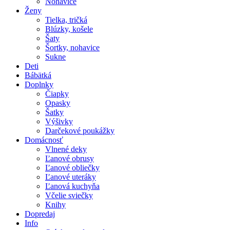
Nohavice
Ženy
Tielka, tričká
Blúzky, košele
Šaty
Šortky, nohavice
Sukne
Deti
Bábätká
Doplnky
Čiapky
Opasky
Šatky
Výšivky
Darčekové poukážky
Domácnosť
Vlnené deky
Ľanové obrusy
Ľanové obliečky
Ľanové uteráky
Ľanová kuchyňa
Včelie sviečky
Knihy
Dopredaj
Info