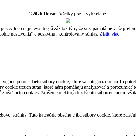
©2026 Horan
. Všetky práva vyhradené.
ytli čo najrelevantnejší zážitok tým, že si zapamätáme vaše preferen
ie nastavenia“ a poskytnúť kontrolovaný súhlas.
Zistiť viac
avigácii po nej. Tieto súbory cookie, ktoré sa kategorizujú podľa potr
ry cookie tretích strán, ktoré nám pomáhajú analyzovať a porozumieť 
 zrušiť tieto cookies. Zrušenie niektorých z týchto súborov cookie vš
ovej stránky. Táto kategória obsahuje iba súbory cookie, ktoré zaisťu