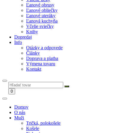
Ľanové obrusy
Ľanové obliečky
Ľanové uteráky
Ľanová kuchyňa
Včelie sviečky
Knihy
Dopredaj
Info
Otázky a odpovede
Články
Doprava a platba
Výmena tovaru
Kontakt
0
Domov
O nás
Muži
Tričká, polokošele
Košele