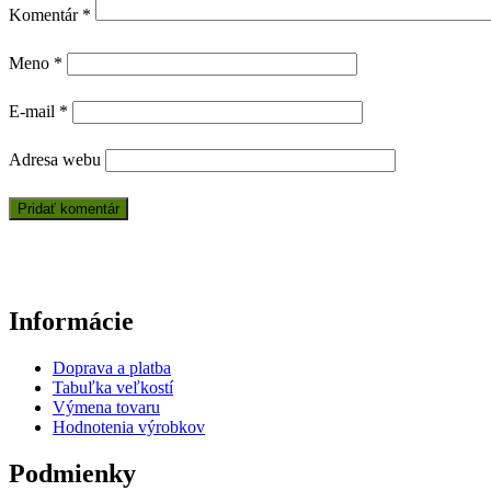
Komentár
*
Meno
*
E-mail
*
Adresa webu
Informácie
Doprava a platba
Tabuľka veľkostí
Výmena tovaru
Hodnotenia výrobkov
Podmienky