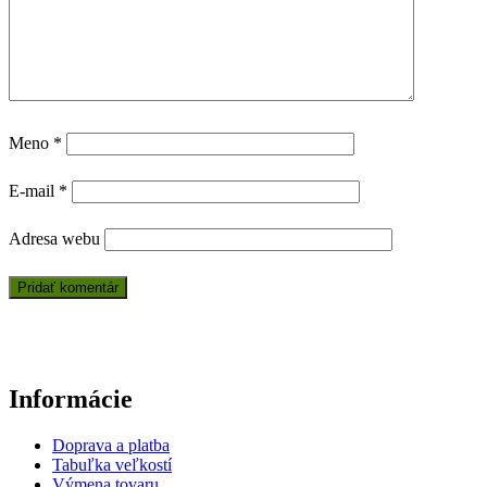
Meno
*
E-mail
*
Adresa webu
Informácie
Doprava a platba
Tabuľka veľkostí
Výmena tovaru