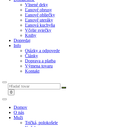
Vlnené deky
Ľanové obrusy
Ľanové obliečky
Ľanové uteráky
Ľanová kuchyňa
Včelie sviečky
Knihy
Dopredaj
Info
Otázky a odpovede
Články
Doprava a platba
Výmena tovaru
Kontakt
0
Domov
O nás
Muži
Tričká, polokošele