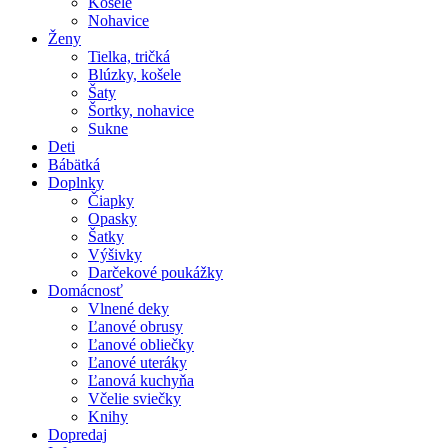
Košele
Nohavice
Ženy
Tielka, tričká
Blúzky, košele
Šaty
Šortky, nohavice
Sukne
Deti
Bábätká
Doplnky
Čiapky
Opasky
Šatky
Výšivky
Darčekové poukážky
Domácnosť
Vlnené deky
Ľanové obrusy
Ľanové obliečky
Ľanové uteráky
Ľanová kuchyňa
Včelie sviečky
Knihy
Dopredaj