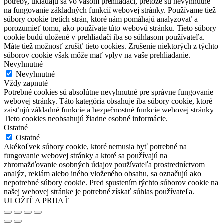
potreby, ukladajú sa vo vašom prehliadači, pretože sú nevyhnutné
na fungovanie základných funkcií webovej stránky. Používame tiež
súbory cookie tretích strán, ktoré nám pomáhajú analyzovať a
porozumieť tomu, ako používate túto webovú stránku. Tieto súbory
cookie budú uložené v prehliadači iba so súhlasom používateľa.
Máte tiež možnosť zrušiť tieto cookies. Zrušenie niektorých z týchto
súborov cookie však môže mať vplyv na vaše prehliadanie.
Nevyhnutné
Nevyhnutné
Vždy zapnuté
Potrebné cookies sú absolútne nevyhnutné pre správne fungovanie
webovej stránky. Táto kategória obsahuje iba súbory cookie, ktoré
zaisťujú základné funkcie a bezpečnostné funkcie webovej stránky.
Tieto cookies neobsahujú žiadne osobné informácie.
Ostatné
Ostatné
Akékoľvek súbory cookie, ktoré nemusia byť potrebné na
fungovanie webovej stránky a ktoré sa používajú na
zhromažďovanie osobných údajov používateľa prostredníctvom
analýz, reklám alebo iného vloženého obsahu, sa označujú ako
nepotrebné súbory cookie. Pred spustením týchto súborov cookie na
našej webovej stránke je potrebné získať súhlas používateľa.
ULOŽIŤ A PRIJAŤ