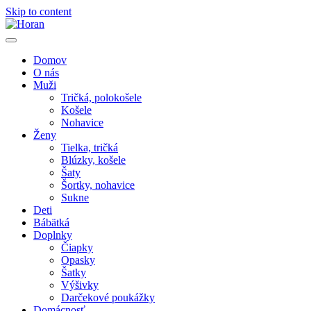
Skip to content
Domov
O nás
Muži
Tričká, polokošele
Košele
Nohavice
Ženy
Tielka, tričká
Blúzky, košele
Šaty
Šortky, nohavice
Sukne
Deti
Bábätká
Doplnky
Čiapky
Opasky
Šatky
Výšivky
Darčekové poukážky
Domácnosť