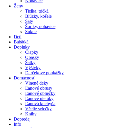
Nohavice
Ženy
Tielka, tričká
Blúzky, košele
Šaty
Šortky, nohavice
Sukne
Deti
Bábätká
Doplnky
Čiapky
Opasky
Šatky
Výšivky
Darčekové poukážky
Domácnosť
Vlnené deky
Ľanové obrusy
Ľanové obliečky
Ľanové uteráky
Ľanová kuchyňa
Včelie sviečky
Knihy
Dopredaj
Info