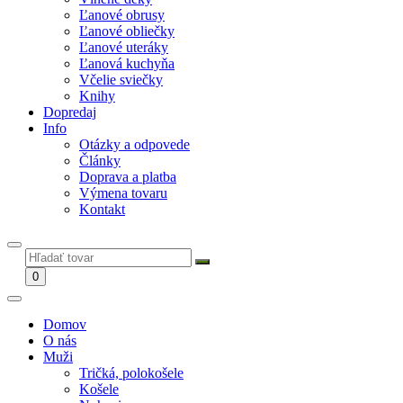
Ľanové obrusy
Ľanové obliečky
Ľanové uteráky
Ľanová kuchyňa
Včelie sviečky
Knihy
Dopredaj
Info
Otázky a odpovede
Články
Doprava a platba
Výmena tovaru
Kontakt
0
Domov
O nás
Muži
Tričká, polokošele
Košele