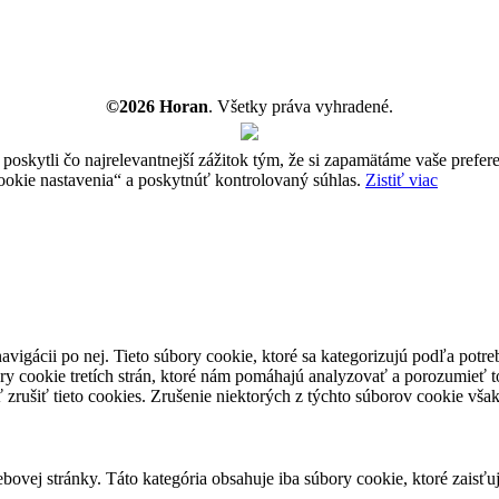
©2026 Horan
. Všetky práva vyhradené.
ytli čo najrelevantnejší zážitok tým, že si zapamätáme vaše preferen
ie nastavenia“ a poskytnúť kontrolovaný súhlas.
Zistiť viac
avigácii po nej. Tieto súbory cookie, ktoré sa kategorizujú podľa potr
ry cookie tretích strán, ktoré nám pomáhajú analyzovať a porozumieť 
 zrušiť tieto cookies. Zrušenie niektorých z týchto súborov cookie vš
ovej stránky. Táto kategória obsahuje iba súbory cookie, ktoré zaisťu