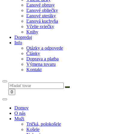
Ľanové obrusy
Ľanové obliečky
Ľanové uteráky
Ľanová kuchyňa
Včelie sviečky
Knihy
Dopredaj
Info
Otázky a odpovede
Články
Doprava a platba
Výmena tovaru
Kontakt
0
Domov
O nás
Muži
Tričká, polokošele
Košele