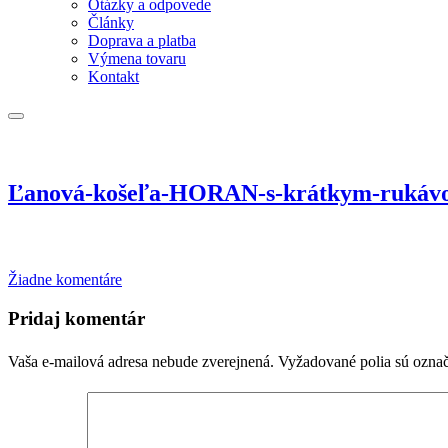
Otázky a odpovede
Články
Doprava a platba
Výmena tovaru
Kontakt
Ľanová-košeľa-HORAN-s-krátkym-rukáv
na
Žiadne komentáre
Ľanová-
košeľa-
Pridaj komentár
HORAN-
s-
Vaša e-mailová adresa nebude zverejnená.
Vyžadované polia sú ozna
krátkym-
rukávom