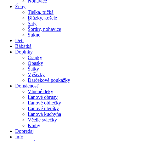
Nohavice
Ženy
Tielka, tričká
Blúzky, košele
Šaty
Šortky, nohavice
Sukne
Deti
Bábätká
Doplnky
Čiapky
Opasky
Šatky
Výšivky
Darčekové poukážky
Domácnosť
Vlnené deky
Ľanové obrusy
Ľanové obliečky
Ľanové uteráky
Ľanová kuchyňa
Včelie sviečky
Knihy
Dopredaj
Info