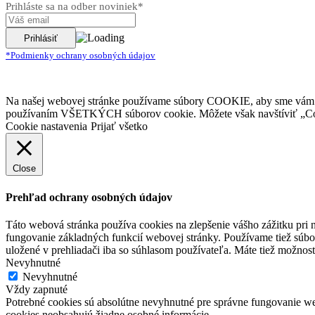
Prihláste sa na odber noviniek*
*Podmienky ochrany osobných údajov
Na našej webovej stránke používame súbory COOKIE, aby sme vám posk
používaním VŠETKÝCH súborov cookie. Môžete však navštíviť „Cook
Cookie nastavenia
Prijať všetko
Close
Prehľad ochrany osobných údajov
Táto webová stránka používa cookies na zlepšenie vášho zážitku pri n
fungovanie základných funkcií webovej stránky. Používame tiež súbo
uložené v prehliadači iba so súhlasom používateľa. Máte tiež možnosť
Nevyhnutné
Nevyhnutné
Vždy zapnuté
Potrebné cookies sú absolútne nevyhnutné pre správne fungovanie web
cookies neobsahujú žiadne osobné informácie.