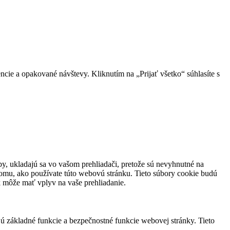
cie a opakované návštevy. Kliknutím na „Prijať všetko“ súhlasíte s
eby, ukladajú sa vo vašom prehliadači, pretože sú nevyhnutné na
tomu, ako používate túto webovú stránku. Tieto súbory cookie budú
ak môže mať vplyv na vaše prehliadanie.
jú základné funkcie a bezpečnostné funkcie webovej stránky. Tieto