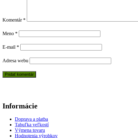
Komentár
*
Meno
*
E-mail
*
Adresa webu
Informácie
Doprava a platba
Tabuľka veľkostí
Výmena tovaru
Hodnotenia výrobkov