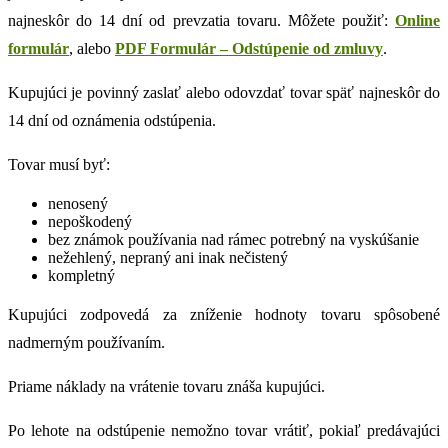
najneskôr do 14 dní od prevzatia tovaru. Môžete použiť:
Online
formulár
, alebo
PDF Formulár – Odstúpenie od zmluvy
.
Kupujúci je povinný zaslať alebo odovzdať tovar späť najneskôr do
14 dní od oznámenia odstúpenia.
Tovar musí byť:
nenosený
nepoškodený
bez známok používania nad rámec potrebný na vyskúšanie
nežehlený, nepraný ani inak nečistený
kompletný
Kupujúci zodpovedá za zníženie hodnoty tovaru spôsobené
nadmerným používaním.
Priame náklady na vrátenie tovaru znáša kupujúci.
Po lehote na odstúpenie nemožno tovar vrátiť, pokiaľ predávajúci