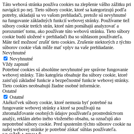
Táto webová stránka používa cookies na zlepšenie vášho zážitku pri
navigácii po nej. Tieto súbory cookie, ktoré sa kategorizujú podľa
potreby, ukladajú sa vo vašom prehliadači, pretože sú nevyhnutné
na fungovanie základných funkcií webovej stránky. Používame tiež
súbory cookie tretích strán, ktoré nám pomáhajú analyzovať a
porozumieť tomu, ako používate túto webovú stránku. Tieto súbory
cookie budú uložené v prehliadači iba so súhlasom používateľa.
Máte tiež možnosť zrušiť tieto cookies. Zrušenie niektorých z týchto
súborov cookie však môže mať vplyv na vaše prehliadanie.
Nevyhnutné
Nevyhnutné
Vždy zapnuté
Potrebné cookies sú absolútne nevyhnutné pre správne fungovanie
webovej stránky. Táto kategória obsahuje iba súbory cookie, ktoré
zaisťujú základné funkcie a bezpečnostné funkcie webovej stránky.
Tieto cookies neobsahujú žiadne osobné informácie.
Ostatné
Ostatné
Akékoľvek súbory cookie, ktoré nemusia byť potrebné na
fungovanie webovej stránky a ktoré sa používajú na
zhromažďovanie osobných údajov používateľa prostredníctvom
analýz, reklám alebo iného vloženého obsahu, sa označujú ako
nepotrebné súbory cookie. Pred spustením týchto súborov cookie na
našej webovej stránke je potrebné získať súhlas používateľa.