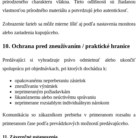
prirodzeného charakteru vlákna. Tieto odlišnosti sú žiadanou
vlastnosťou prírodného materiálu a potvrdzujú jeho autentickosť.
Zobrazenie farieb sa môže mierne líšiť aj podľa nastavenia monitora
alebo zariadenia kupujúceho.
10. Ochrana pred zneužívaním / praktické hranice
Predávajúci si vyhradzuje právo odmietnuť alebo ukončiť
spoluprácu pri objednávkach, pri ktorých dochádza k:
opakovanému nepreberaniu zásielok
zneužívaniu výnimiek
neprimeraným požiadavkám
šikanóznemu alebo neúctivému správaniu
neprimerane rozsiahlym individuálnym nárokom
Komunikácia so zákazníkom prebieha v primeranom rozsahu a
primeranom čase podľa prevádzkových možností predávajúceho.
11. Záverečné ustanovenia