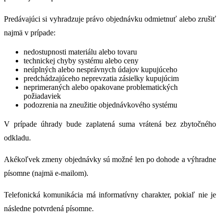
Predávajúci si vyhradzuje právo objednávku odmietnuť alebo zrušiť
najmä v prípade:
nedostupnosti materiálu alebo tovaru
technickej chyby systému alebo ceny
neúplných alebo nesprávnych údajov kupujúceho
predchádzajúceho neprevzatia zásielky kupujúcim
neprimeraných alebo opakovane problematických
požiadaviek
podozrenia na zneužitie objednávkového systému
V prípade úhrady bude zaplatená suma vrátená bez zbytočného
odkladu.
Akékoľvek zmeny objednávky sú možné len po dohode a výhradne
písomne (najmä e-mailom).
Telefonická komunikácia má informatívny charakter, pokiaľ nie je
následne potvrdená písomne.