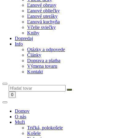
Ľanové obrusy
Ľanové obliečky
Ľanové uteráky
Ľanová kuchyňa
Včelie sviečky
Knihy
Dopredaj
Info
Otázky a odpovede
Články
Doprava a platba
Výmena tovaru
Kontakt
0
Domov
O nás
Muži
Tričká, polokošele
Košele