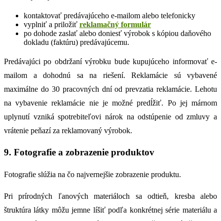
kontaktovať predávajúceho e-mailom alebo telefonicky
vyplniť a priložiť
reklamačný formulár
po dohode zaslať alebo doniesť výrobok s kópiou daňového
dokladu (faktúru) predávajúcemu.
Predávajúci po obdržaní výrobku bude kupujúceho informovať e-
mailom a dohodnú sa na riešení. Reklamácie sú vybavené
maximálne do 30 pracovných dní od prevzatia reklamácie. Lehotu
na vybavenie reklamácie nie je možné predĺžiť. Po jej márnom
uplynutí vzniká spotrebiteľovi nárok na odstúpenie od zmluvy a
vrátenie peňazí za reklamovaný výrobok.
9. Fotografie a zobrazenie produktov
Fotografie slúžia na čo najvernejšie zobrazenie produktu.
Pri prírodných ľanových materiáloch sa odtieň, kresba alebo
štruktúra látky môžu jemne líšiť podľa konkrétnej série materiálu a