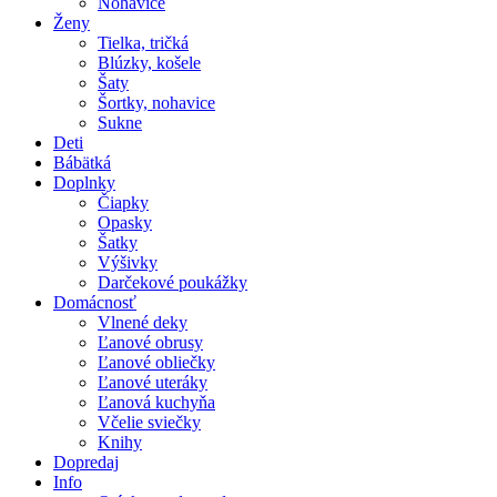
Nohavice
Ženy
Tielka, tričká
Blúzky, košele
Šaty
Šortky, nohavice
Sukne
Deti
Bábätká
Doplnky
Čiapky
Opasky
Šatky
Výšivky
Darčekové poukážky
Domácnosť
Vlnené deky
Ľanové obrusy
Ľanové obliečky
Ľanové uteráky
Ľanová kuchyňa
Včelie sviečky
Knihy
Dopredaj
Info