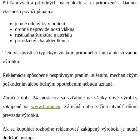
Pri ľanových a prírodných materiáloch sa za prirodzené a žiadúce
vlastnosti považujú najmä:
jemné odchýlky v odtieni
drobné nepravidelnosti vlákna
rustikálna štruktúra materiálu
prirodzený charakter tkania
Tieto vlastnosti sú typickým znakom prírodného ľanu a nie sú vadou
výrobku.
Reklamácie spôsobené nesprávnym praním, sušením, mechanickým
poškodením alebo bežným opotrebením nebudú uznané.
Záručná doba 24 mesiacov sa vzťahuje na všetky nové výrobky
zakúpené na
www.horan.eu
. Záručná doba začína plynúť dňom
prevzatia výrobku.
Ak sa kupujúci rozhodne reklamovať zakúpený výrobok, je nutné
dodržať postup: