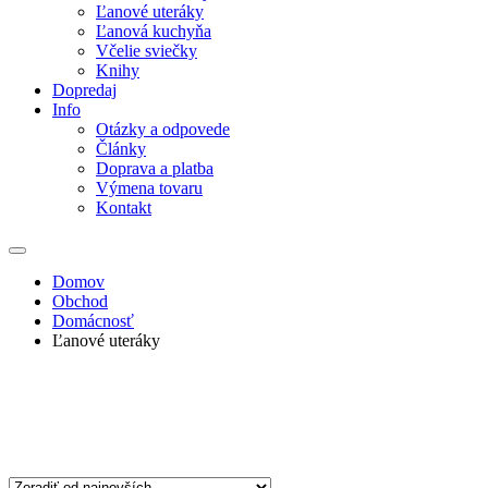
Ľanové uteráky
Ľanová kuchyňa
Včelie sviečky
Knihy
Dopredaj
Info
Otázky a odpovede
Články
Doprava a platba
Výmena tovaru
Kontakt
Domov
Obchod
Domácnosť
Ľanové uteráky