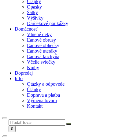
Čiapky
Opasky
Šatky
Výšivky
Darčekové poukážky
Domácnosť
Vlnené deky
Ľanové obrusy
Ľanové obliečky
Ľanové uteráky
Ľanová kuchyňa
Včelie sviečky
Knihy
Dopredaj
Info
Otázky a odpovede
Články
Doprava a platba
Výmena tovaru
Kontakt
0