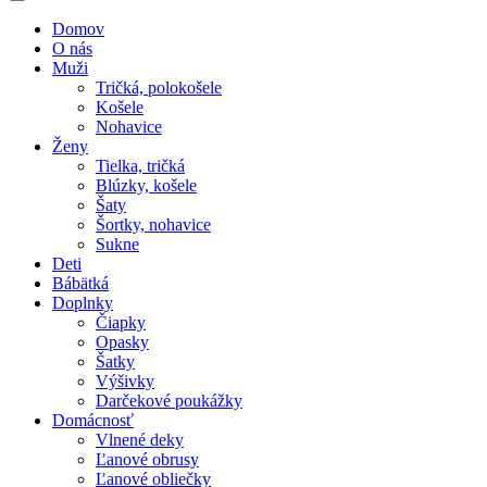
Domov
O nás
Muži
Tričká, polokošele
Košele
Nohavice
Ženy
Tielka, tričká
Blúzky, košele
Šaty
Šortky, nohavice
Sukne
Deti
Bábätká
Doplnky
Čiapky
Opasky
Šatky
Výšivky
Darčekové poukážky
Domácnosť
Vlnené deky
Ľanové obrusy
Ľanové obliečky