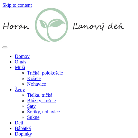
Skip to content
Domov
O nás
Muži
Tričká, polokošele
Košele
Nohavice
Ženy
Tielka, tričká
Blúzky, košele
Šaty
Šortky, nohavice
Sukne
Deti
Bábätká
Doplnky