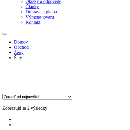
Otázky a odpovede
Články
Doprava a platba
Výmena tovaru
Kontakt
Domov
Obchod
Ženy
Šaty
Zoradené
Zobrazujú sa 2 výsledky
podľa
najnovších