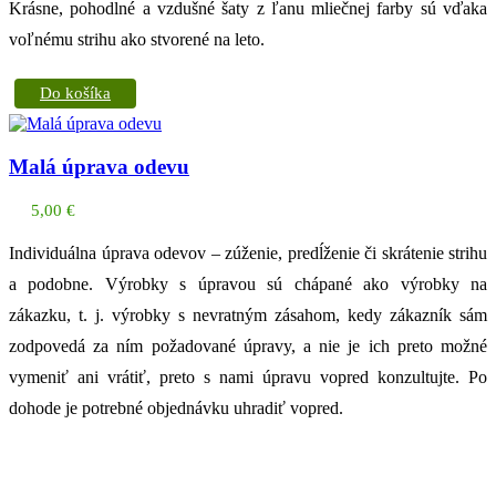
Krásne, pohodlné a vzdušné šaty z ľanu mliečnej farby sú vďaka
voľnému strihu ako stvorené na leto.
Do košíka
Malá úprava odevu
5,00
€
Individuálna úprava odevov – zúženie, predĺženie či skrátenie strihu
a podobne. Výrobky s úpravou sú chápané ako výrobky na
zákazku, t. j. výrobky s nevratným zásahom, kedy zákazník sám
zodpovedá za ním požadované úpravy, a nie je ich preto možné
vymeniť ani vrátiť, preto s nami úpravu vopred konzultujte. Po
dohode je potrebné objednávku uhradiť vopred.