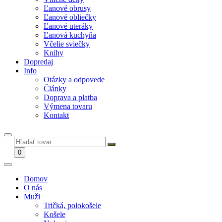
Ľanové obrusy
Ľanové obliečky
Ľanové uteráky
Ľanová kuchyňa
Včelie sviečky
Knihy
Dopredaj
Info
Otázky a odpovede
Články
Doprava a platba
Výmena tovaru
Kontakt
0
Domov
O nás
Muži
Tričká, polokošele
Košele