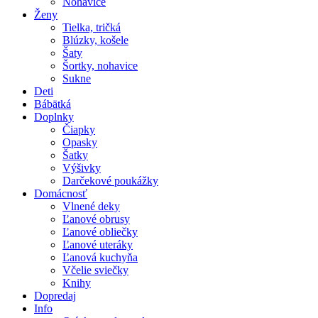
Nohavice
Ženy
Tielka, tričká
Blúzky, košele
Šaty
Šortky, nohavice
Sukne
Deti
Bábätká
Doplnky
Čiapky
Opasky
Šatky
Výšivky
Darčekové poukážky
Domácnosť
Vlnené deky
Ľanové obrusy
Ľanové obliečky
Ľanové uteráky
Ľanová kuchyňa
Včelie sviečky
Knihy
Dopredaj
Info