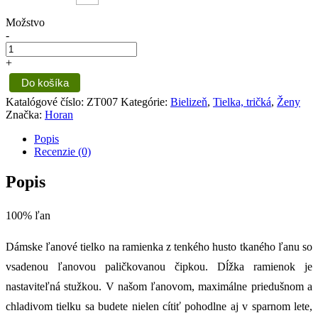
Možstvo
-
+
Do košíka
Katalógové číslo:
ZT007
Kategórie:
Bielizeň
,
Tielka, tričká
,
Ženy
Značka:
Horan
Popis
Recenzie (0)
Popis
100% ľan
Dámske ľanové tielko na ramienka z tenkého husto tkaného ľanu so
vsadenou ľanovou paličkovanou čipkou. Dĺžka ramienok je
nastaviteľná stužkou. V našom ľanovom, maximálne priedušnom a
chladivom tielku sa budete nielen cítiť pohodlne aj v sparnom lete,