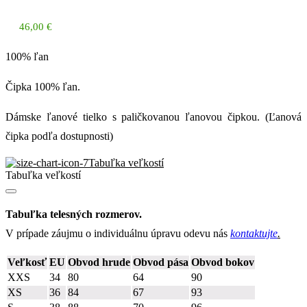
46,00
€
100% ľan
Čipka 100% ľan.
Dámske ľanové tielko s paličkovanou ľanovou čipkou. (Ľanová
čipka podľa dostupnosti)
Tabuľka veľkostí
Tabuľka veľkostí
Tabuľka telesných rozmerov.
V prípade záujmu o individuálnu úpravu odevu nás
kontaktujte
.
Veľkosť
EU
Obvod hrude
Obvod pása
Obvod bokov
XXS
34
80
64
90
XS
36
84
67
93