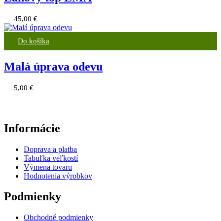
45,00
€
Do košíka
Malá úprava odevu
5,00
€
Informácie
Doprava a platba
Tabuľka veľkostí
Výmena tovaru
Hodnotenia výrobkov
Podmienky
Obchodné podmienky