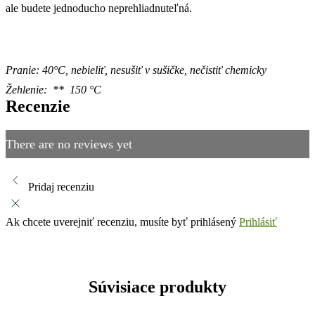
ale budete jednoducho neprehliadnuteľná.
Pranie: 40°C, nebieliť, nesušiť v sušičke, nečistiť chemicky
Žehlenie: ** 150 °C
Recenzie
There are no reviews yet
Pridaj recenziu
Ak chcete uverejniť recenziu, musíte byť prihlásený
Prihlásiť
Súvisiace produkty