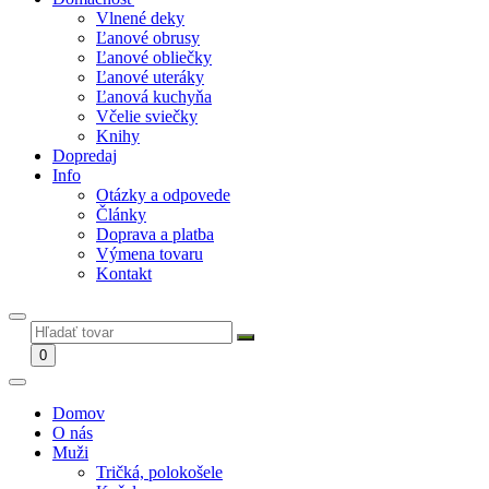
Vlnené deky
Ľanové obrusy
Ľanové obliečky
Ľanové uteráky
Ľanová kuchyňa
Včelie sviečky
Knihy
Dopredaj
Info
Otázky a odpovede
Články
Doprava a platba
Výmena tovaru
Kontakt
0
Domov
O nás
Muži
Tričká, polokošele