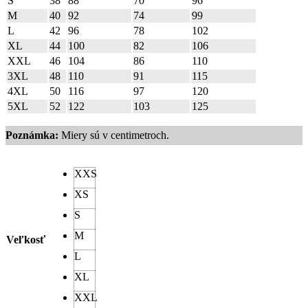
S
38
88
70
96
M
40
92
74
99
L
42
96
78
102
XL
44
100
82
106
XXL
46
104
86
110
3XL
48
110
91
115
4XL
50
116
97
120
5XL
52
122
103
125
Poznámka:
Miery sú v centimetroch.
XXS
XS
S
M
Veľkosť
L
XL
XXL