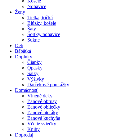
Košele
Nohavice
Ženy
Tielka, tričká
Blúzky, košele
Šaty
Šortky, nohavice
Sukne
Deti
Bábätká
Doplnky
Čiapky
Opasky
Šatky
Výšivky
Darčekové poukážky
Domácnosť
Vlnené deky
Ľanové obrusy
Ľanové obliečky
Ľanové uteráky
Ľanová kuchyňa
Včelie sviečky
Knihy
Dopredaj