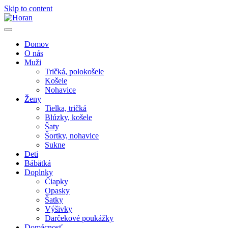
Skip to content
Domov
O nás
Muži
Tričká, polokošele
Košele
Nohavice
Ženy
Tielka, tričká
Blúzky, košele
Šaty
Šortky, nohavice
Sukne
Deti
Bábätká
Doplnky
Čiapky
Opasky
Šatky
Výšivky
Darčekové poukážky
Domácnosť