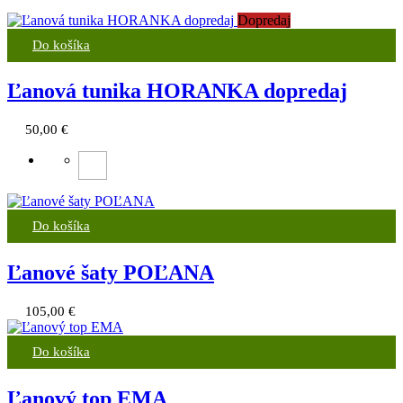
Dopredaj
Do košíka
Ľanová tunika HORANKA dopredaj
50,00
€
Do košíka
Ľanové šaty POĽANA
105,00
€
Do košíka
Ľanový top EMA