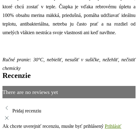
ktoré chcú zostať v teple. Čiapka je vďaka rebrovému úpletu a
100% obsahu merina mäkká, priedušná, pomáha udržiavať ideálnu
teplotu, antibakteriálna, netreba ju často prať a na rozdiel od
umelých vlákien nestráca svoje vlastnosti ani keď navlhne.
Ručné pranie: 30°C, nebieliť, nesušiť v sušičke,
nežehliť,
nečistiť
chemicky
Recenzie
There are no reviews yet
Pridaj recenziu
Ak chcete uverejniť recenziu, musíte byť prihlásený
Prihlásiť