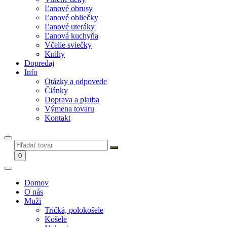
Ľanové obrusy
Ľanové obliečky
Ľanové uteráky
Ľanová kuchyňa
Včelie sviečky
Knihy
Dopredaj
Info
Otázky a odpovede
Články
Doprava a platba
Výmena tovaru
Kontakt
0
Domov
O nás
Muži
Tričká, polokošele
Košele