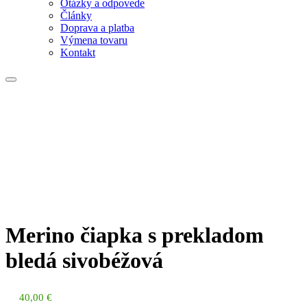
Otázky a odpovede
Články
Doprava a platba
Výmena tovaru
Kontakt
Merino čiapka s prekladom
bledá sivobéžová
40,00
€