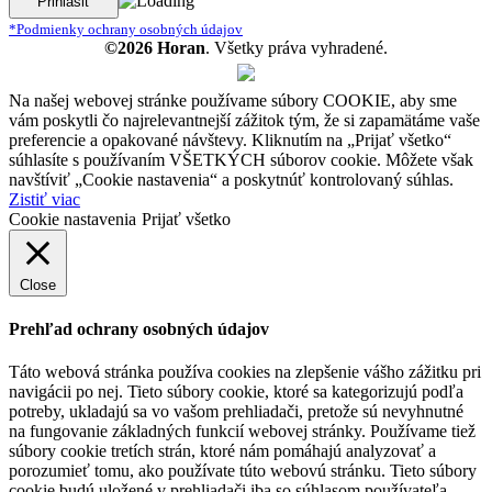
*Podmienky ochrany osobných údajov
©2026 Horan
. Všetky práva vyhradené.
Na našej webovej stránke používame súbory COOKIE, aby sme
vám poskytli čo najrelevantnejší zážitok tým, že si zapamätáme vaše
preferencie a opakované návštevy. Kliknutím na „Prijať všetko“
súhlasíte s používaním VŠETKÝCH súborov cookie. Môžete však
navštíviť „Cookie nastavenia“ a poskytnúť kontrolovaný súhlas.
Zistiť viac
Cookie nastavenia
Prijať všetko
Close
Prehľad ochrany osobných údajov
Táto webová stránka používa cookies na zlepšenie vášho zážitku pri
navigácii po nej. Tieto súbory cookie, ktoré sa kategorizujú podľa
potreby, ukladajú sa vo vašom prehliadači, pretože sú nevyhnutné
na fungovanie základných funkcií webovej stránky. Používame tiež
súbory cookie tretích strán, ktoré nám pomáhajú analyzovať a
porozumieť tomu, ako používate túto webovú stránku. Tieto súbory
cookie budú uložené v prehliadači iba so súhlasom používateľa.