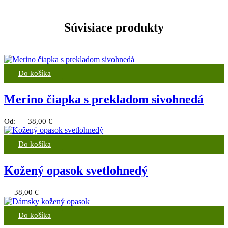
Súvisiace produkty
Do košíka
Merino čiapka s prekladom sivohnedá
Od:
38,00
€
Do košíka
Kožený opasok svetlohnedý
38,00
€
Do košíka