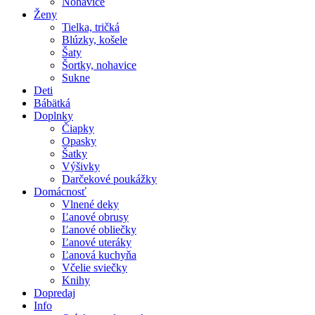
Nohavice
Ženy
Tielka, tričká
Blúzky, košele
Šaty
Šortky, nohavice
Sukne
Deti
Bábätká
Doplnky
Čiapky
Opasky
Šatky
Výšivky
Darčekové poukážky
Domácnosť
Vlnené deky
Ľanové obrusy
Ľanové obliečky
Ľanové uteráky
Ľanová kuchyňa
Včelie sviečky
Knihy
Dopredaj
Info