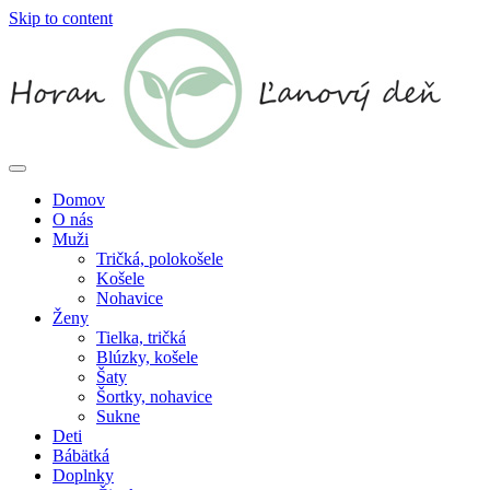
Skip to content
Domov
O nás
Muži
Tričká, polokošele
Košele
Nohavice
Ženy
Tielka, tričká
Blúzky, košele
Šaty
Šortky, nohavice
Sukne
Deti
Bábätká
Doplnky