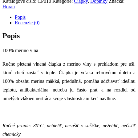
Katalógové číslo:
CP010
Kategórie:
Čiapky
,
Doplnky
Značka:
Horan
Popis
Recenzie (0)
Popis
100% merino vlna
Ručne pletená vlnená čiapka z merino vlny s prekladom pre uši,
ktoré chcú zostať v teple. Čiapka je vďaka rebrovému úpletu a
100% obsahu merina mäkká, priedušná, pomáha udržiavať ideálnu
teplotu, antibakteriálna, netreba ju často prať a na rozdiel od
umelých vlákien nestráca svoje vlastnosti ani keď navlhne.
Ručné pranie: 30°C, nebieliť, nesušiť v sušičke,
nežehliť,
nečistiť
chemicky