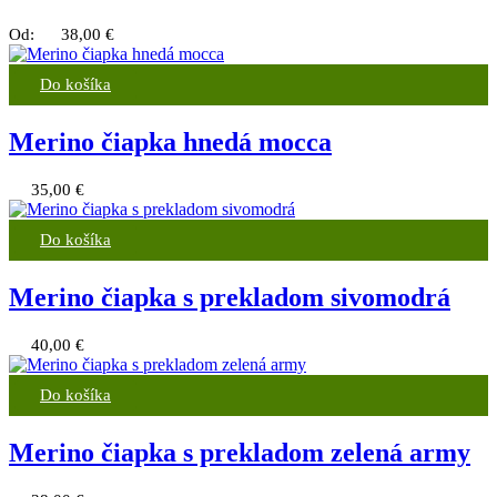
Od:
38,00
€
Do košíka
Merino čiapka hnedá mocca
35,00
€
Do košíka
Merino čiapka s prekladom sivomodrá
40,00
€
Do košíka
Merino čiapka s prekladom zelená army