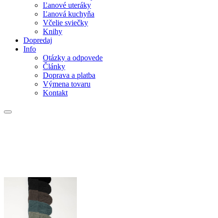
Ľanové uteráky
Ľanová kuchyňa
Včelie sviečky
Knihy
Dopredaj
Info
Otázky a odpovede
Články
Doprava a platba
Výmena tovaru
Kontakt