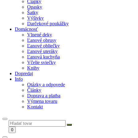
Čiapky
Opasky
Šatky
Výšivky
Darčekové poukážky
Domácnosť
Vlnené deky
Ľanové obrusy
Ľanové obliečky
Ľanové uteráky
Ľanová kuchyňa
Včelie sviečky
Knihy
Dopredaj
Info
Otázky a odpovede
Články
Doprava a platba
Výmena tovaru
Kontakt
0