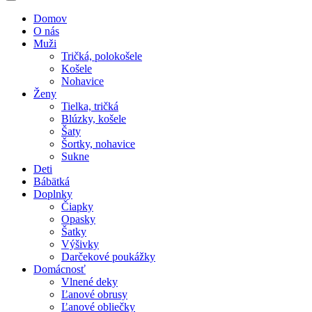
Domov
O nás
Muži
Tričká, polokošele
Košele
Nohavice
Ženy
Tielka, tričká
Blúzky, košele
Šaty
Šortky, nohavice
Sukne
Deti
Bábätká
Doplnky
Čiapky
Opasky
Šatky
Výšivky
Darčekové poukážky
Domácnosť
Vlnené deky
Ľanové obrusy
Ľanové obliečky