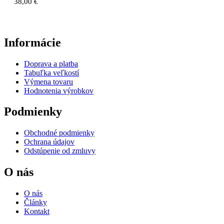
38,00
€
Informácie
Doprava a platba
Tabuľka veľkostí
Výmena tovaru
Hodnotenia výrobkov
Podmienky
Obchodné podmienky
Ochrana údajov
Odstúpenie od zmluvy
O nás
O nás
Články
Kontakt