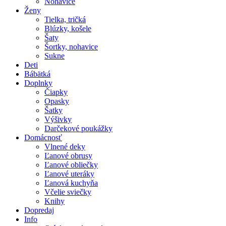
Nohavice
Ženy
Tielka, tričká
Blúzky, košele
Šaty
Šortky, nohavice
Sukne
Deti
Bábätká
Doplnky
Čiapky
Opasky
Šatky
Výšivky
Darčekové poukážky
Domácnosť
Vlnené deky
Ľanové obrusy
Ľanové obliečky
Ľanové uteráky
Ľanová kuchyňa
Včelie sviečky
Knihy
Dopredaj
Info