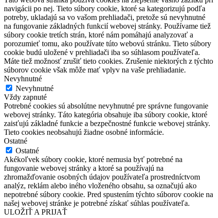
navigácii po nej. Tieto súbory cookie, ktoré sa kategorizujú podľa
potreby, ukladajú sa vo vašom prehliadači, pretože sú nevyhnutné
na fungovanie základných funkcií webovej stránky. Používame tiež
súbory cookie tretích strán, ktoré nám pomáhajú analyzovať a
porozumieť tomu, ako používate túto webovú stránku. Tieto súbory
cookie budú uložené v prehliadači iba so súhlasom používateľa.
Máte tiež možnosť zrušiť tieto cookies. Zrušenie niektorých z týchto
súborov cookie však môže mať vplyv na vaše prehliadanie.
Nevyhnutné
Nevyhnutné
Vždy zapnuté
Potrebné cookies sú absolútne nevyhnutné pre správne fungovanie
webovej stránky. Táto kategória obsahuje iba súbory cookie, ktoré
zaisťujú základné funkcie a bezpečnostné funkcie webovej stránky.
Tieto cookies neobsahujú žiadne osobné informácie.
Ostatné
Ostatné
Akékoľvek súbory cookie, ktoré nemusia byť potrebné na
fungovanie webovej stránky a ktoré sa používajú na
zhromažďovanie osobných údajov používateľa prostredníctvom
analýz, reklám alebo iného vloženého obsahu, sa označujú ako
nepotrebné súbory cookie. Pred spustením týchto súborov cookie na
našej webovej stránke je potrebné získať súhlas používateľa.
ULOŽIŤ A PRIJAŤ