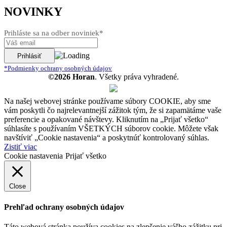
NOVINKY
Prihláste sa na odber noviniek*
*Podmienky ochrany osobných údajov
©2026 Horan
. Všetky práva vyhradené.
Na našej webovej stránke používame súbory COOKIE, aby sme
vám poskytli čo najrelevantnejší zážitok tým, že si zapamätáme vaše
preferencie a opakované návštevy. Kliknutím na „Prijať všetko“
súhlasíte s používaním VŠETKÝCH súborov cookie. Môžete však
navštíviť „Cookie nastavenia“ a poskytnúť kontrolovaný súhlas.
Zistiť viac
Cookie nastavenia
Prijať všetko
Close
Prehľad ochrany osobných údajov
Táto webová stránka používa cookies na zlepšenie vášho zážitku pri