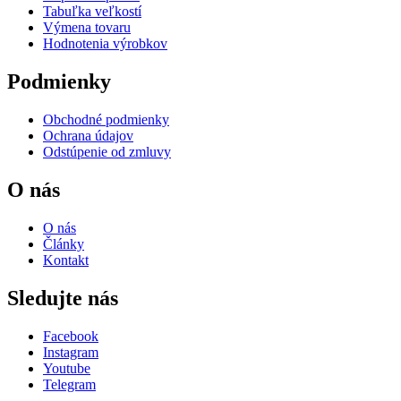
Tabuľka veľkostí
Výmena tovaru
Hodnotenia výrobkov
Podmienky
Obchodné podmienky
Ochrana údajov
Odstúpenie od zmluvy
O nás
O nás
Články
Kontakt
Sledujte nás
Facebook
Instagram
Youtube
Telegram