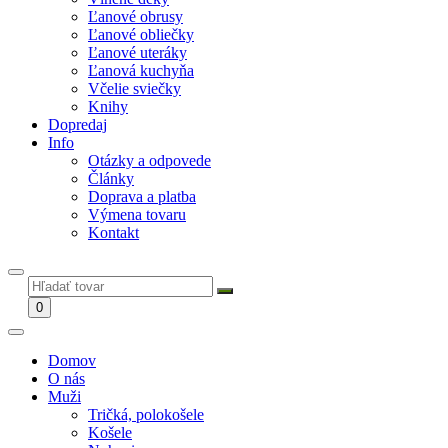
Ľanové obrusy
Ľanové obliečky
Ľanové uteráky
Ľanová kuchyňa
Včelie sviečky
Knihy
Dopredaj
Info
Otázky a odpovede
Články
Doprava a platba
Výmena tovaru
Kontakt
0
Domov
O nás
Muži
Tričká, polokošele
Košele