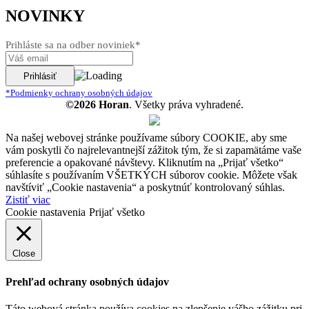
NOVINKY
Prihláste sa na odber noviniek*
*Podmienky ochrany osobných údajov
©2026 Horan
. Všetky práva vyhradené.
Na našej webovej stránke používame súbory COOKIE, aby sme
vám poskytli čo najrelevantnejší zážitok tým, že si zapamätáme vaše
preferencie a opakované návštevy. Kliknutím na „Prijať všetko“
súhlasíte s používaním VŠETKÝCH súborov cookie. Môžete však
navštíviť „Cookie nastavenia“ a poskytnúť kontrolovaný súhlas.
Zistiť viac
Cookie nastavenia
Prijať všetko
Close
Prehľad ochrany osobných údajov
Táto webová stránka používa cookies na zlepšenie vášho zážitku pri