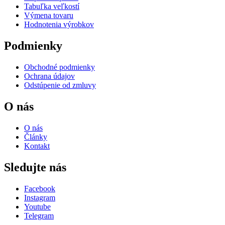
Tabuľka veľkostí
Výmena tovaru
Hodnotenia výrobkov
Podmienky
Obchodné podmienky
Ochrana údajov
Odstúpenie od zmluvy
O nás
O nás
Články
Kontakt
Sledujte nás
Facebook
Instagram
Youtube
Telegram