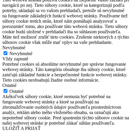
navigácii po nej. Tieto súbory cookie, ktoré sa kategorizujú podľa
potreby, ukladajú sa vo vašom prehliadači, pretože sú nevyhnutné
na fungovanie základných funkcií webovej stránky. Používame tiež
súbory cookie tretích strán, ktoré nám pomáhajú analyzovať a
porozumieť tomu, ako používate túto webovú stránku. Tieto súbory
cookie budú uložené v prehliadači iba so súhlasom používateľa.
Máte tiež možnosť zrušiť tieto cookies. Zrušenie niektorých z týchto
súborov cookie však môže mať vplyv na vaše prehliadanie.
Nevyhnutné
Nevyhnutné
Vždy zapnuté
Potrebné cookies sú absolútne nevyhnutné pre správne fungovanie
webovej stránky. Táto kategória obsahuje iba súbory cookie, ktoré
zaisťujú základné funkcie a bezpečnostné funkcie webovej stránky.
Tieto cookies neobsahujú žiadne osobné informácie.
Ostatné
Ostatné
Akékoľvek súbory cookie, ktoré nemusia byť potrebné na
fungovanie webovej stránky a ktoré sa používajú na
zhromažďovanie osobných údajov používateľa prostredníctvom
analýz, reklám alebo iného vloženého obsahu, sa označujú ako
nepotrebné súbory cookie. Pred spustením týchto súborov cookie na
našej webovej stránke je potrebné získať súhlas používateľa.
ULOŽIŤ A PRIJAŤ