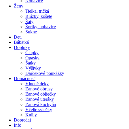
Nohavice
Ženy
Tielka, tričká
Blúzky, košele
Šaty
Šortky, nohavice
Sukne
Deti
Bábätká
Doplnky
Čiapky
Opasky
Šatky
Výšivky
Darčekové poukážky
Domácnosť
Vlnené deky
Ľanové obrusy
Ľanové obliečky
Ľanové uteráky
Ľanová kuchyňa
Včelie sviečky
Knihy
Dopredaj
Info