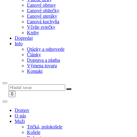
Ľanové obrusy
Ľanové obliečky
Ľanové uteráky
Ľanová kuchyňa
Včelie sviečky
Knihy
Dopredaj
Info
Otázky a odpovede
Články
Doprava a platba
Výmena tovaru
Kontakt
0
Domov
O nás
Muži
Tričká, polokošele
Košele