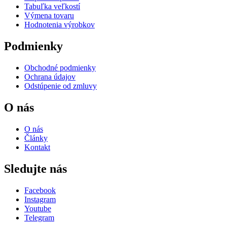
Tabuľka veľkostí
Výmena tovaru
Hodnotenia výrobkov
Podmienky
Obchodné podmienky
Ochrana údajov
Odstúpenie od zmluvy
O nás
O nás
Články
Kontakt
Sledujte nás
Facebook
Instagram
Youtube
Telegram