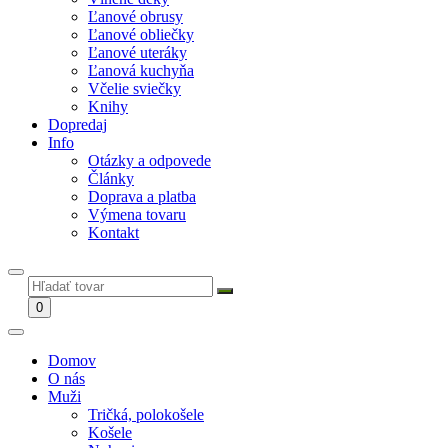
Ľanové obrusy
Ľanové obliečky
Ľanové uteráky
Ľanová kuchyňa
Včelie sviečky
Knihy
Dopredaj
Info
Otázky a odpovede
Články
Doprava a platba
Výmena tovaru
Kontakt
0
Domov
O nás
Muži
Tričká, polokošele
Košele