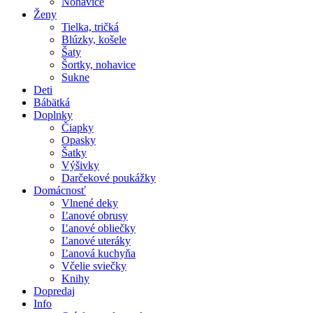
Nohavice
Ženy
Tielka, tričká
Blúzky, košele
Šaty
Šortky, nohavice
Sukne
Deti
Bábätká
Doplnky
Čiapky
Opasky
Šatky
Výšivky
Darčekové poukážky
Domácnosť
Vlnené deky
Ľanové obrusy
Ľanové obliečky
Ľanové uteráky
Ľanová kuchyňa
Včelie sviečky
Knihy
Dopredaj
Info