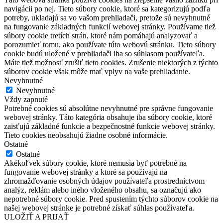
navigácii po nej. Tieto súbory cookie, ktoré sa kategorizujú podľa
potreby, ukladajú sa vo vašom prehliadači, pretože sú nevyhnutné
na fungovanie základných funkcií webovej stránky. Používame tiež
súbory cookie tretích strán, ktoré nám pomáhajú analyzovať a
porozumieť tomu, ako používate túto webovú stránku. Tieto súbory
cookie budú uložené v prehliadači iba so súhlasom používateľa.
Máte tiež možnosť zrušiť tieto cookies. Zrušenie niektorých z týchto
súborov cookie však môže mať vplyv na vaše prehliadanie.
Nevyhnutné
Nevyhnutné
Vždy zapnuté
Potrebné cookies sú absolútne nevyhnutné pre správne fungovanie
webovej stránky. Táto kategória obsahuje iba súbory cookie, ktoré
zaisťujú základné funkcie a bezpečnostné funkcie webovej stránky.
Tieto cookies neobsahujú žiadne osobné informácie.
Ostatné
Ostatné
Akékoľvek súbory cookie, ktoré nemusia byť potrebné na
fungovanie webovej stránky a ktoré sa používajú na
zhromažďovanie osobných údajov používateľa prostredníctvom
analýz, reklám alebo iného vloženého obsahu, sa označujú ako
nepotrebné súbory cookie. Pred spustením týchto súborov cookie na
našej webovej stránke je potrebné získať súhlas používateľa.
ULOŽIŤ A PRIJAŤ