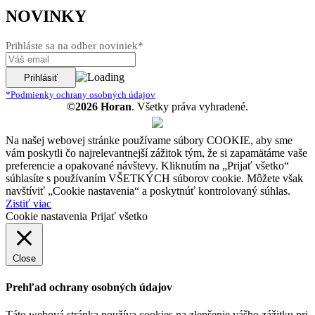
NOVINKY
Prihláste sa na odber noviniek*
*Podmienky ochrany osobných údajov
©2026 Horan
. Všetky práva vyhradené.
Na našej webovej stránke používame súbory COOKIE, aby sme
vám poskytli čo najrelevantnejší zážitok tým, že si zapamätáme vaše
preferencie a opakované návštevy. Kliknutím na „Prijať všetko“
súhlasíte s používaním VŠETKÝCH súborov cookie. Môžete však
navštíviť „Cookie nastavenia“ a poskytnúť kontrolovaný súhlas.
Zistiť viac
Cookie nastavenia
Prijať všetko
Close
Prehľad ochrany osobných údajov
Táto webová stránka používa cookies na zlepšenie vášho zážitku pri