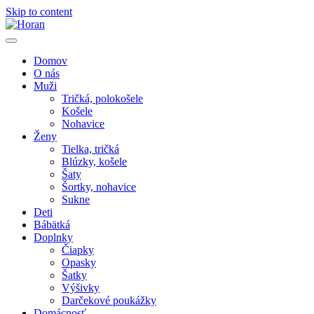
Skip to content
Domov
O nás
Muži
Tričká, polokošele
Košele
Nohavice
Ženy
Tielka, tričká
Blúzky, košele
Šaty
Šortky, nohavice
Sukne
Deti
Bábätká
Doplnky
Čiapky
Opasky
Šatky
Výšivky
Darčekové poukážky
Domácnosť