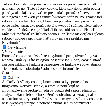
Táto webová stránka používa cookies na zlepšenie vášho zážitku pri
navigácii po nej. Tieto súbory cookie, ktoré sa kategorizujú podľa
potreby, ukladajú sa vo vašom prehliadači, pretože sú nevyhnutné
na fungovanie základných funkcií webovej stránky. Používame tiež
súbory cookie tretích strán, ktoré nám pomáhajú analyzovať a
porozumieť tomu, ako používate túto webovú stránku. Tieto súbory
cookie budú uložené v prehliadači iba so súhlasom používateľa.
Máte tiež možnosť zrušiť tieto cookies. Zrušenie niektorých z týchto
súborov cookie však môže mať vplyv na vaše prehliadanie.
Nevyhnutné
Nevyhnutné
Vždy zapnuté
Potrebné cookies sú absolútne nevyhnutné pre správne fungovanie
webovej stránky. Táto kategória obsahuje iba súbory cookie, ktoré
zaisťujú základné funkcie a bezpečnostné funkcie webovej stránky.
Tieto cookies neobsahujú žiadne osobné informácie.
Ostatné
Ostatné
Akékoľvek súbory cookie, ktoré nemusia byť potrebné na
fungovanie webovej stránky a ktoré sa používajú na
zhromažďovanie osobných údajov používateľa prostredníctvom
analýz, reklám alebo iného vloženého obsahu, sa označujú ako
nepotrebné súbory cookie. Pred spustením týchto súborov cookie na
našej webovej stránke je potrebné získať súhlas používateľa.