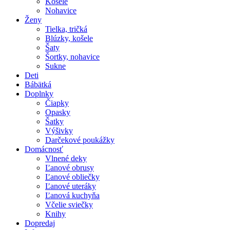
Košele
Nohavice
Ženy
Tielka, tričká
Blúzky, košele
Šaty
Šortky, nohavice
Sukne
Deti
Bábätká
Doplnky
Čiapky
Opasky
Šatky
Výšivky
Darčekové poukážky
Domácnosť
Vlnené deky
Ľanové obrusy
Ľanové obliečky
Ľanové uteráky
Ľanová kuchyňa
Včelie sviečky
Knihy
Dopredaj