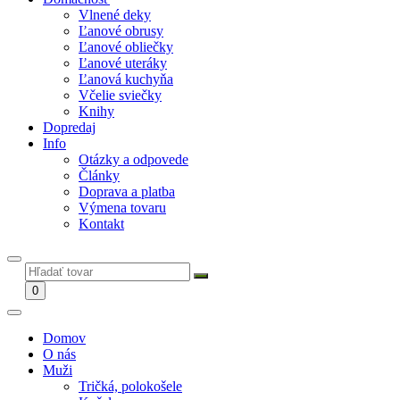
Vlnené deky
Ľanové obrusy
Ľanové obliečky
Ľanové uteráky
Ľanová kuchyňa
Včelie sviečky
Knihy
Dopredaj
Info
Otázky a odpovede
Články
Doprava a platba
Výmena tovaru
Kontakt
0
Domov
O nás
Muži
Tričká, polokošele