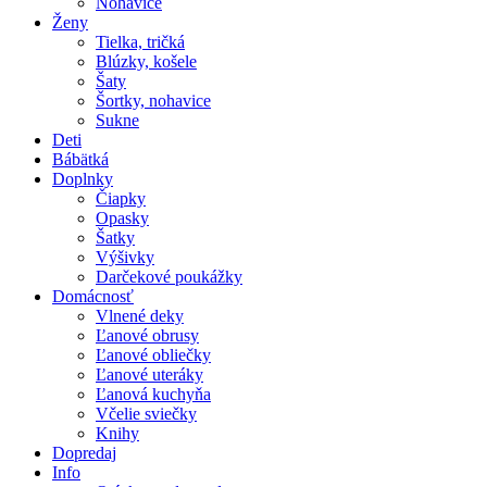
Nohavice
Ženy
Tielka, tričká
Blúzky, košele
Šaty
Šortky, nohavice
Sukne
Deti
Bábätká
Doplnky
Čiapky
Opasky
Šatky
Výšivky
Darčekové poukážky
Domácnosť
Vlnené deky
Ľanové obrusy
Ľanové obliečky
Ľanové uteráky
Ľanová kuchyňa
Včelie sviečky
Knihy
Dopredaj
Info