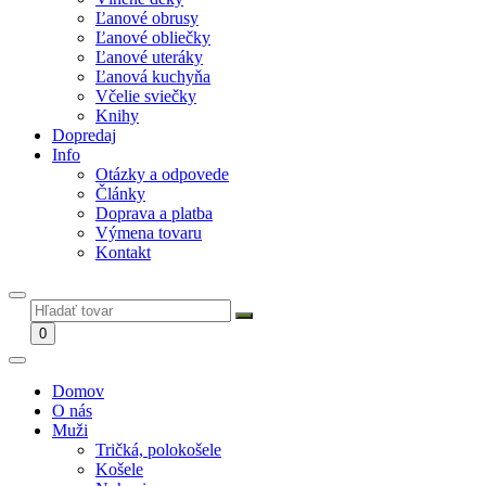
Ľanové obrusy
Ľanové obliečky
Ľanové uteráky
Ľanová kuchyňa
Včelie sviečky
Knihy
Dopredaj
Info
Otázky a odpovede
Články
Doprava a platba
Výmena tovaru
Kontakt
0
Domov
O nás
Muži
Tričká, polokošele
Košele