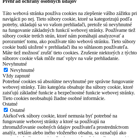
Prehľad ochrany osobných údajov
Táto webová stránka používa cookies na zlepšenie vášho zážitku pri
navigácii po nej. Tieto súbory cookie, ktoré sa kategorizujú podľa
potreby, ukladajú sa vo vašom prehliadači, pretože sú nevyhnutné
na fungovanie základných funkcií webovej stránky. Používame tiež
súbory cookie tretích strán, ktoré nám pomáhajú analyzovať a
porozumieť tomu, ako používate túto webovú stránku. Tieto súbory
cookie budú uložené v prehliadači iba so súhlasom používateľa.
Máte tiež možnosť zrušiť tieto cookies. Zrušenie niektorých z týchto
súborov cookie však môže mať vplyv na vaše prehliadanie.
Nevyhnutné
Nevyhnutné
Vždy zapnuté
Potrebné cookies sú absolútne nevyhnutné pre správne fungovanie
webovej stránky. Táto kategória obsahuje iba súbory cookie, ktoré
zaisťujú základné funkcie a bezpečnostné funkcie webovej stránky.
Tieto cookies neobsahujú žiadne osobné informácie.
Ostatné
Ostatné
Akékoľvek súbory cookie, ktoré nemusia byť potrebné na
fungovanie webovej stránky a ktoré sa používajú na
zhromažďovanie osobných údajov používateľa prostredníctvom
analýz, reklám alebo iného vloženého obsahu, sa označujú ako
nepotrebné súbory cookie. Pred spustením týchto súborov cookie na