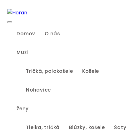
Skip
to
content
Domov
O nás
Muži
Tričká, polokošele
Košele
Nohavice
Ženy
Tielka, tričká
Blúzky, košele
Šaty