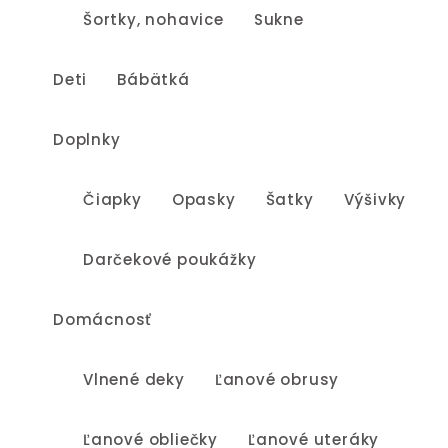
Šortky, nohavice
Sukne
Deti
Bábätká
Doplnky
Čiapky
Opasky
Šatky
Výšivky
Darčekové poukážky
Domácnosť
Vlnené deky
Ľanové obrusy
Ľanové obliečky
Ľanové uteráky