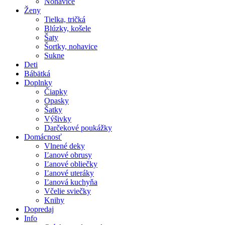
Nohavice
Ženy
Tielka, tričká
Blúzky, košele
Šaty
Šortky, nohavice
Sukne
Deti
Bábätká
Doplnky
Čiapky
Opasky
Šatky
Výšivky
Darčekové poukážky
Domácnosť
Vlnené deky
Ľanové obrusy
Ľanové obliečky
Ľanové uteráky
Ľanová kuchyňa
Včelie sviečky
Knihy
Dopredaj
Info