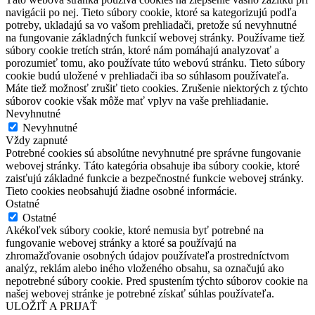
navigácii po nej. Tieto súbory cookie, ktoré sa kategorizujú podľa
potreby, ukladajú sa vo vašom prehliadači, pretože sú nevyhnutné
na fungovanie základných funkcií webovej stránky. Používame tiež
súbory cookie tretích strán, ktoré nám pomáhajú analyzovať a
porozumieť tomu, ako používate túto webovú stránku. Tieto súbory
cookie budú uložené v prehliadači iba so súhlasom používateľa.
Máte tiež možnosť zrušiť tieto cookies. Zrušenie niektorých z týchto
súborov cookie však môže mať vplyv na vaše prehliadanie.
Nevyhnutné
Nevyhnutné
Vždy zapnuté
Potrebné cookies sú absolútne nevyhnutné pre správne fungovanie
webovej stránky. Táto kategória obsahuje iba súbory cookie, ktoré
zaisťujú základné funkcie a bezpečnostné funkcie webovej stránky.
Tieto cookies neobsahujú žiadne osobné informácie.
Ostatné
Ostatné
Akékoľvek súbory cookie, ktoré nemusia byť potrebné na
fungovanie webovej stránky a ktoré sa používajú na
zhromažďovanie osobných údajov používateľa prostredníctvom
analýz, reklám alebo iného vloženého obsahu, sa označujú ako
nepotrebné súbory cookie. Pred spustením týchto súborov cookie na
našej webovej stránke je potrebné získať súhlas používateľa.
ULOŽIŤ A PRIJAŤ