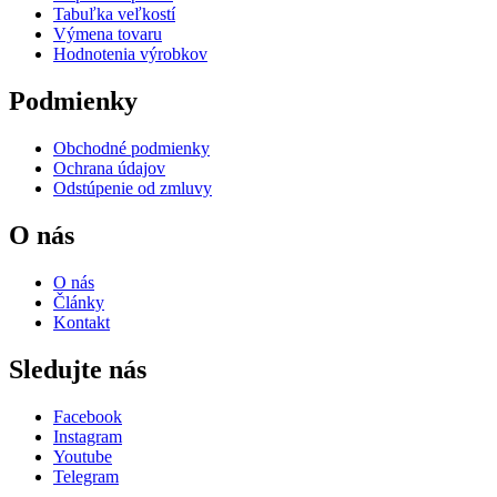
Tabuľka veľkostí
Výmena tovaru
Hodnotenia výrobkov
Podmienky
Obchodné podmienky
Ochrana údajov
Odstúpenie od zmluvy
O nás
O nás
Články
Kontakt
Sledujte nás
Facebook
Instagram
Youtube
Telegram