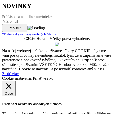
NOVINKY
Prihláste sa na odber noviniek*
*Podmienky ochrany osobných údajov
©2026 Horan
. Všetky práva vyhradené.
Na našej webovej stránke používame súbory COOKIE, aby sme
vám poskytli čo najrelevantnejší zážitok tým, že si zapamätáme vaše
preferencie a opakované návštevy. Kliknutím na „Prijať všetko“
súhlasíte s používaním VŠETKÝCH súborov cookie. Môžete však
navštíviť „Cookie nastavenia“ a poskytnúť kontrolovaný súhlas.
Zistiť viac
Cookie nastavenia
Prijať všetko
Close
Prehľad ochrany osobných údajov
Táto webová stránka používa cookies na zlepšenie vášho zážitku pri