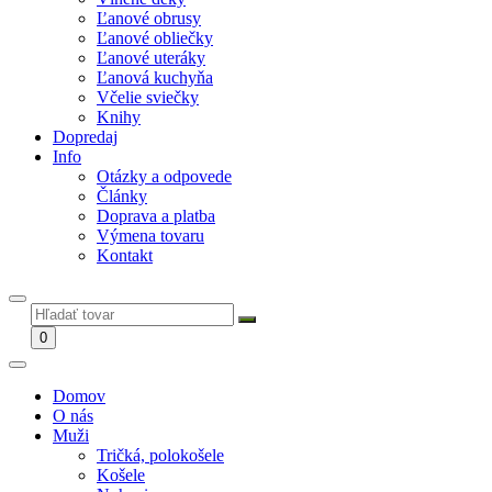
Ľanové obrusy
Ľanové obliečky
Ľanové uteráky
Ľanová kuchyňa
Včelie sviečky
Knihy
Dopredaj
Info
Otázky a odpovede
Články
Doprava a platba
Výmena tovaru
Kontakt
0
Domov
O nás
Muži
Tričká, polokošele
Košele