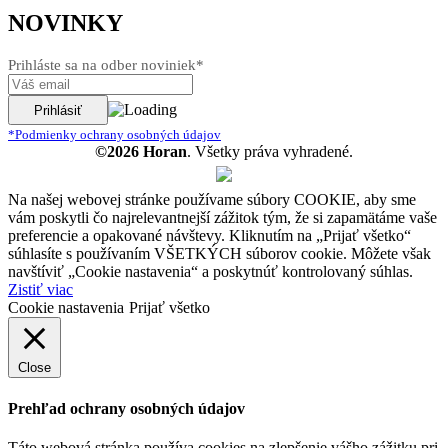
NOVINKY
Prihláste sa na odber noviniek*
*Podmienky ochrany osobných údajov
©2026 Horan
. Všetky práva vyhradené.
Na našej webovej stránke používame súbory COOKIE, aby sme
vám poskytli čo najrelevantnejší zážitok tým, že si zapamätáme vaše
preferencie a opakované návštevy. Kliknutím na „Prijať všetko“
súhlasíte s používaním VŠETKÝCH súborov cookie. Môžete však
navštíviť „Cookie nastavenia“ a poskytnúť kontrolovaný súhlas.
Zistiť viac
Cookie nastavenia
Prijať všetko
Close
Prehľad ochrany osobných údajov
Táto webová stránka používa cookies na zlepšenie vášho zážitku pri