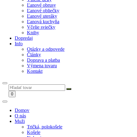
Ľanové obrusy
Ľanové obliečky
Ľanové uteráky
Ľanová kuchyňa
Včelie sviečky
Knihy
Dopredaj
Info
Otázky a odpovede
Články
Doprava a platba
Výmena tovaru
Kontakt
0
Domov
O nás
Muži
Tričká, polokošele
Košele