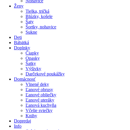
Nohavice
Ženy
Tielka, tričká
Blúzky, košele
Šaty
Šortky, nohavice
Sukne
Deti
Bábätká
Doplnky
Čiapky
Opasky
Šatky
Výšivky
Darčekové poukážky
Domácnosť
Vlnené deky
Ľanové obrusy
Ľanové obliečky
Ľanové uteráky
Ľanová kuchyňa
Včelie sviečky
Knihy
Dopredaj
Info