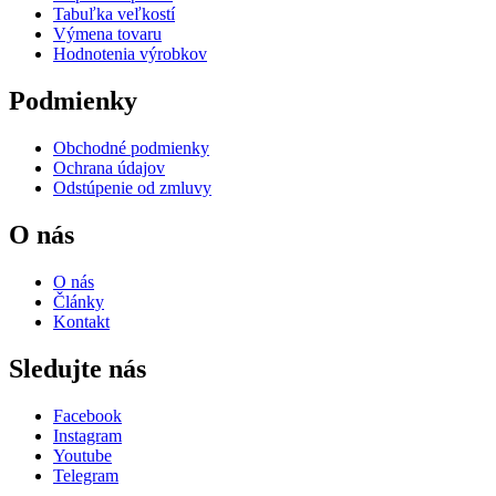
Tabuľka veľkostí
Výmena tovaru
Hodnotenia výrobkov
Podmienky
Obchodné podmienky
Ochrana údajov
Odstúpenie od zmluvy
O nás
O nás
Články
Kontakt
Sledujte nás
Facebook
Instagram
Youtube
Telegram