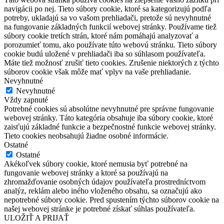
navigácii po nej. Tieto súbory cookie, ktoré sa kategorizujú podľa
potreby, ukladajú sa vo vašom prehliadači, pretože sú nevyhnutné
na fungovanie základných funkcií webovej stránky. Používame tiež
súbory cookie tretích strán, ktoré nám pomáhajú analyzovať a
porozumieť tomu, ako používate túto webovú stránku. Tieto súbory
cookie budú uložené v prehliadači iba so súhlasom používateľa.
Máte tiež možnosť zrušiť tieto cookies. Zrušenie niektorých z týchto
súborov cookie však môže mať vplyv na vaše prehliadanie.
Nevyhnutné
Nevyhnutné
Vždy zapnuté
Potrebné cookies sú absolútne nevyhnutné pre správne fungovanie
webovej stránky. Táto kategória obsahuje iba súbory cookie, ktoré
zaisťujú základné funkcie a bezpečnostné funkcie webovej stránky.
Tieto cookies neobsahujú žiadne osobné informácie.
Ostatné
Ostatné
Akékoľvek súbory cookie, ktoré nemusia byť potrebné na
fungovanie webovej stránky a ktoré sa používajú na
zhromažďovanie osobných údajov používateľa prostredníctvom
analýz, reklám alebo iného vloženého obsahu, sa označujú ako
nepotrebné súbory cookie. Pred spustením týchto súborov cookie na
našej webovej stránke je potrebné získať súhlas používateľa.
ULOŽIŤ A PRIJAŤ