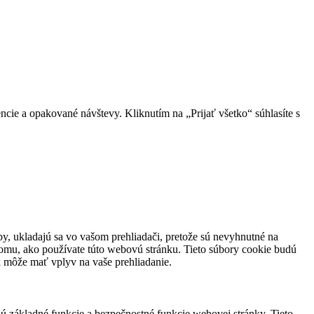
cie a opakované návštevy. Kliknutím na „Prijať všetko“ súhlasíte s
eby, ukladajú sa vo vašom prehliadači, pretože sú nevyhnutné na
tomu, ako používate túto webovú stránku. Tieto súbory cookie budú
ak môže mať vplyv na vaše prehliadanie.
jú základné funkcie a bezpečnostné funkcie webovej stránky. Tieto