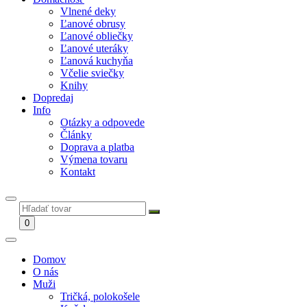
Vlnené deky
Ľanové obrusy
Ľanové obliečky
Ľanové uteráky
Ľanová kuchyňa
Včelie sviečky
Knihy
Dopredaj
Info
Otázky a odpovede
Články
Doprava a platba
Výmena tovaru
Kontakt
0
Domov
O nás
Muži
Tričká, polokošele