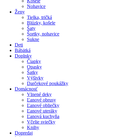
Košele
Nohavice
Ženy
Tielka, tričká
Blúzky, košele
Šaty
Šortky, nohavice
Sukne
Deti
Bábätká
Doplnky
Čiapky
Opasky
Šatky
Výšivky
Darčekové poukážky
Domácnosť
Vlnené deky
Ľanové obrusy
Ľanové obliečky
Ľanové uteráky
Ľanová kuchyňa
Včelie sviečky
Knihy
Dopredaj