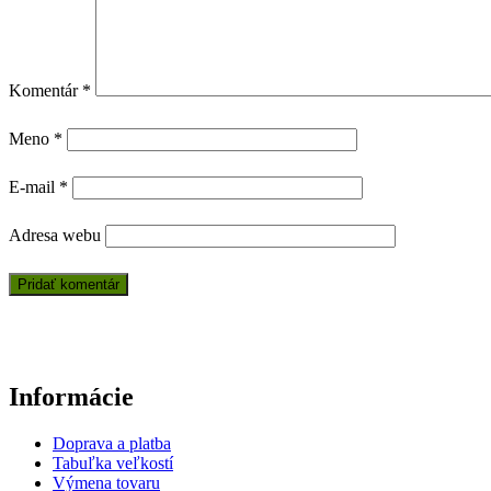
Komentár
*
Meno
*
E-mail
*
Adresa webu
Informácie
Doprava a platba
Tabuľka veľkostí
Výmena tovaru