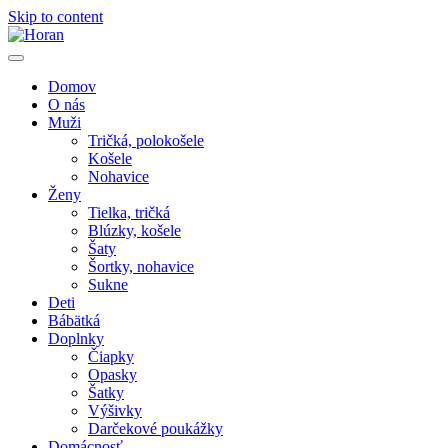
Skip to content
Domov
O nás
Muži
Tričká, polokošele
Košele
Nohavice
Ženy
Tielka, tričká
Blúzky, košele
Šaty
Šortky, nohavice
Sukne
Deti
Bábätká
Doplnky
Čiapky
Opasky
Šatky
Výšivky
Darčekové poukážky
Domácnosť