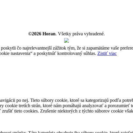
©2026 Horan
. Všetky práva vyhradené.
ytli čo najrelevantnejší zážitok tým, že si zapamätáme vaše preferen
ie nastavenia“ a poskytnúť kontrolovaný súhlas.
Zistiť viac
avigácii po nej. Tieto súbory cookie, ktoré sa kategorizujú podľa potr
ry cookie tretích strán, ktoré nám pomáhajú analyzovať a porozumieť 
 zrušiť tieto cookies. Zrušenie niektorých z týchto súborov cookie vš
ovej stránky. Táto kategória obsahuje iba súbory cookie, ktoré zaisťu