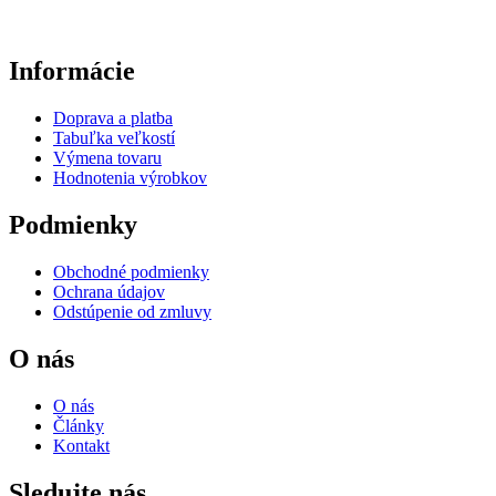
Informácie
Doprava a platba
Tabuľka veľkostí
Výmena tovaru
Hodnotenia výrobkov
Podmienky
Obchodné podmienky
Ochrana údajov
Odstúpenie od zmluvy
O nás
O nás
Články
Kontakt
Sledujte nás