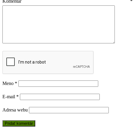
Komentár
*
Meno
*
E-mail
*
Adresa webu