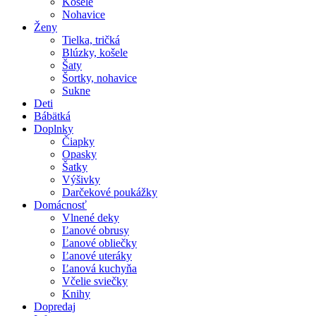
Košele
Nohavice
Ženy
Tielka, tričká
Blúzky, košele
Šaty
Šortky, nohavice
Sukne
Deti
Bábätká
Doplnky
Čiapky
Opasky
Šatky
Výšivky
Darčekové poukážky
Domácnosť
Vlnené deky
Ľanové obrusy
Ľanové obliečky
Ľanové uteráky
Ľanová kuchyňa
Včelie sviečky
Knihy
Dopredaj