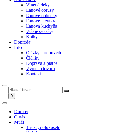
Vlnené deky
Ľanové obrusy
Ľanové obliečky
Ľanové uteráky
Ľanová kuchyňa
Včelie sviečky
Knihy
Dopredaj
Info
Otázky a odpovede
Články
Doprava a platba
Výmena tovaru
Kontakt
0
Domov
O nás
Muži
Tričká, polokošele