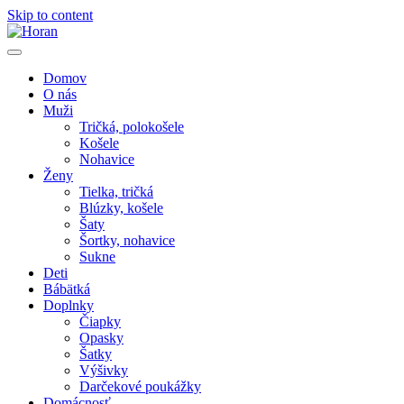
Skip to content
Domov
O nás
Muži
Tričká, polokošele
Košele
Nohavice
Ženy
Tielka, tričká
Blúzky, košele
Šaty
Šortky, nohavice
Sukne
Deti
Bábätká
Doplnky
Čiapky
Opasky
Šatky
Výšivky
Darčekové poukážky
Domácnosť