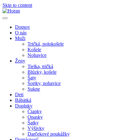
Skip to content
Domov
O nás
Muži
Tričká, polokošele
Košele
Nohavice
Ženy
Tielka, tričká
Blúzky, košele
Šaty
Šortky, nohavice
Sukne
Deti
Bábätká
Doplnky
Čiapky
Opasky
Šatky
Výšivky
Darčekové poukážky
Domácnosť