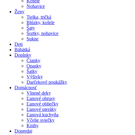
Košele
Nohavice
Ženy
Tielka, tričká
Blúzky, košele
Šaty
Šortky, nohavice
Sukne
Deti
Bábätká
Doplnky
Čiapky
Opasky
Šatky
Výšivky
Darčekové poukážky
Domácnosť
Vlnené deky
Ľanové obrusy
Ľanové obliečky
Ľanové uteráky
Ľanová kuchyňa
Včelie sviečky
Knihy
Dopredaj