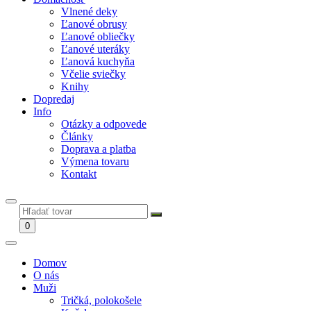
Vlnené deky
Ľanové obrusy
Ľanové obliečky
Ľanové uteráky
Ľanová kuchyňa
Včelie sviečky
Knihy
Dopredaj
Info
Otázky a odpovede
Články
Doprava a platba
Výmena tovaru
Kontakt
0
Domov
O nás
Muži
Tričká, polokošele